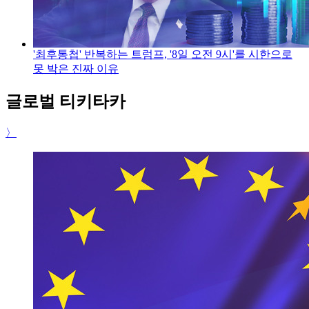
'최후통첩' 반복하는 트럼프, '8일 오전 9시'를 시한으로
못 박은 진짜 이유
글로벌 티키타카
〉