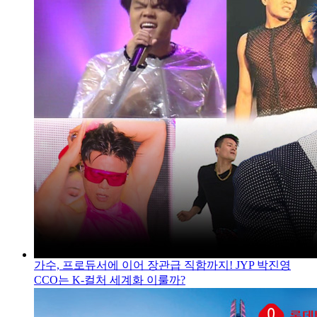
가수, 프로듀서에 이어 장관급 직함까지! JYP 박진영
CCO는 K-컬처 세계화 이룰까?