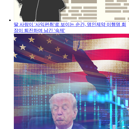
딸 사랑이 '사익편취'로 보이는 순간, 명인제약 이행명 회
장이 퇴진하며 남긴 '숙제'