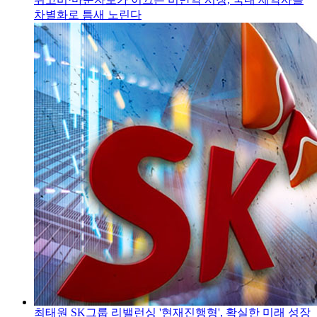
차별화로 틈새 노린다
최태원 SK그룹 리밸런싱 '현재진행형', 확실한 미래 성장