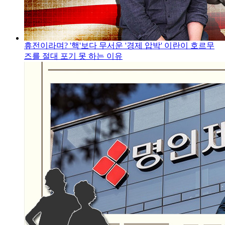
휴전이라며? '핵'보다 무서운 '경제 압박' 이란이 호르무
즈를 절대 포기 못 하는 이유