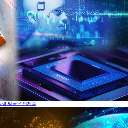
장동력 발굴은 언제쯤