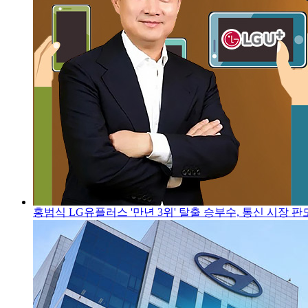
홍범식 LG유플러스 '만년 3위' 탈출 승부수, 통신 시장 판