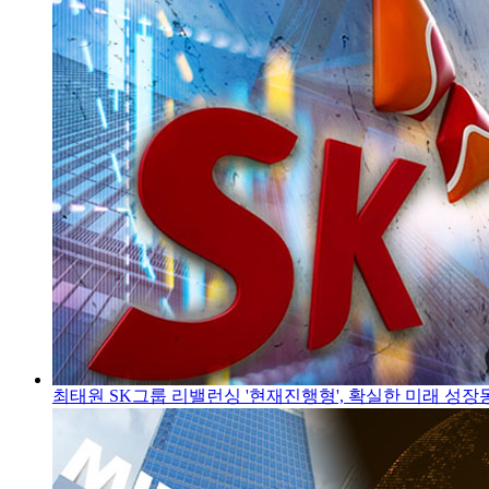
최태원 SK그룹 리밸런싱 '현재진행형', 확실한 미래 성