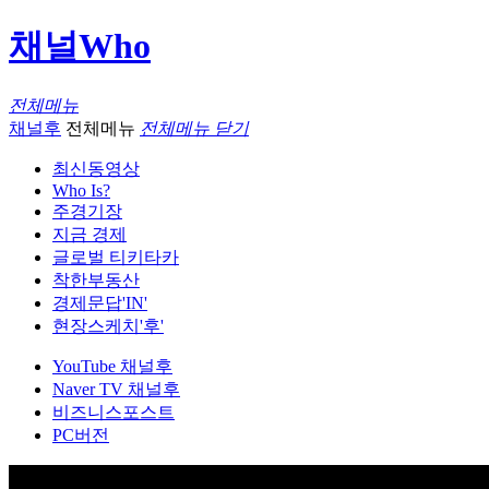
채널Who
전체메뉴
채널후
전체메뉴
전체메뉴 닫기
최신동영상
Who Is?
주경기장
지금 경제
글로벌 티키타카
착한부동산
경제문답'IN'
현장스케치'후'
YouTube 채널후
Naver TV 채널후
비즈니스포스트
PC버전