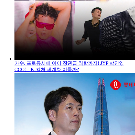
가수, 프로듀서에 이어 장관급 직함까지! JYP 박진영
CCO는 K-컬처 세계화 이룰까?