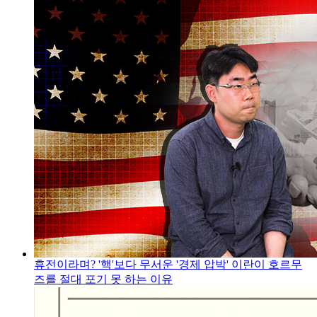
휴전이라며? '핵'보다 무서운 '경제 압박' 이란이 호르무
즈를 절대 포기 못 하는 이유