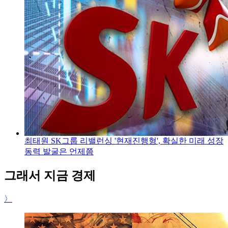
최태원 SK그룹 리밸런싱 '현재진행형', 확실한 미래 성장
동력 발굴은 언제쯤
그래서 지금 경제
〉