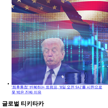
'최후통첩' 반복하는 트럼프, '8일 오전 9시'를 시한으로
못 박은 진짜 이유
글로벌 티키타카