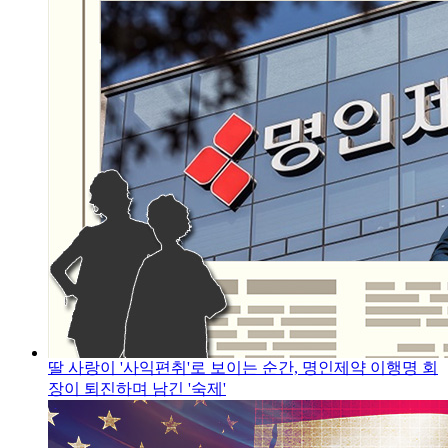
딸 사랑이 '사익편취'로 보이는 순간, 명인제약 이행명 회
장이 퇴진하며 남긴 '숙제'