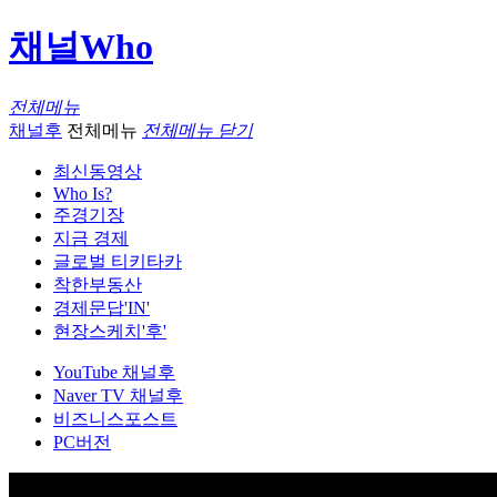
채널Who
전체메뉴
채널후
전체메뉴
전체메뉴 닫기
최신동영상
Who Is?
주경기장
지금 경제
글로벌 티키타카
착한부동산
경제문답'IN'
현장스케치'후'
YouTube 채널후
Naver TV 채널후
비즈니스포스트
PC버전