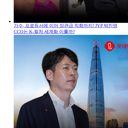
가수, 프로듀서에 이어 장관급 직함까지! JYP 박진영
CCO는 K-컬처 세계화 이룰까?