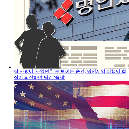
딸 사랑이 '사익편취'로 보이는 순간, 명인제약 이행명 회
장이 퇴진하며 남긴 '숙제'